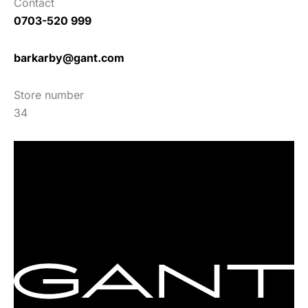
Contact
0703-520 999
barkarby@gant.com
Store number
34