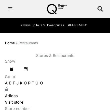
Skip
to
content
Always up to 80% lower prices.
ALL DEALS >
Home
»
Restaurants
Stores & Restaurants
Show
Go to
A-E
F-J
K-O
P-T
U-Ö
Adidas
Visit store
Store number