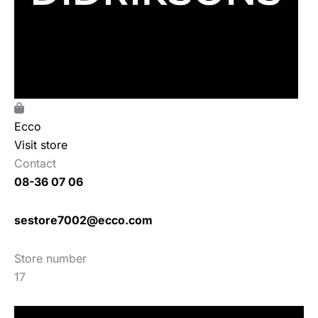
Ecco
Visit store
Contact
08-36 07 06
sestore7002@ecco.com
Store number
17