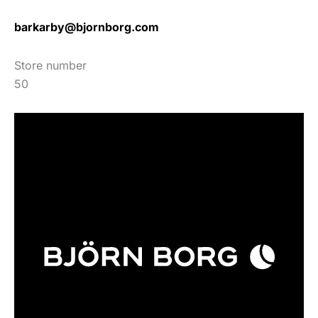
barkarby@bjornborg.com
Store number
50