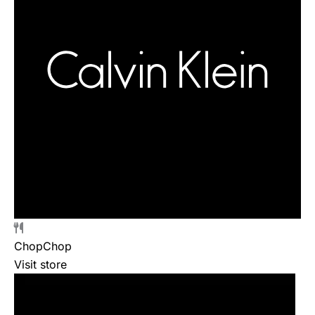
ChopChop
Visit store