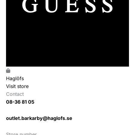
Haglöfs
Visit store
Contact
08-36 81 05
outlet.barkarby@haglofs.se
Store number