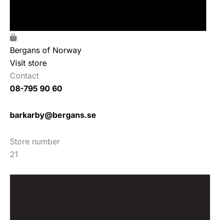
Bergans of Norway
Visit store
Contact
08-795 90 60
barkarby@bergans.se
Store number
21