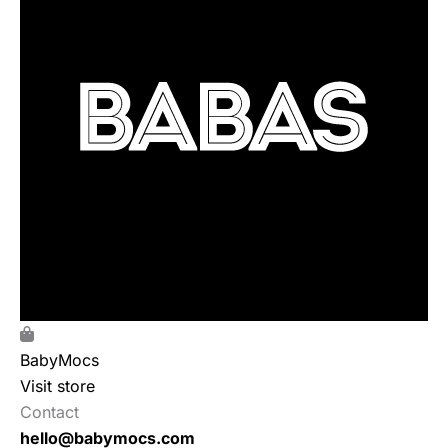
BabyMocs
Visit store
Contact
hello@babymocs.com