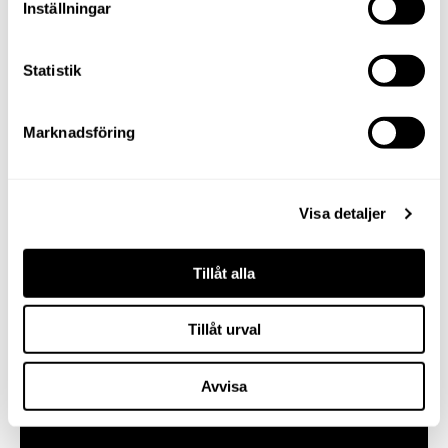
Inställningar
Statistik
Companys
Marknadsföring
Visit store
Contact
08 - 761 27 00
Visa detaljer
U46015@dkcompany.com
Tillåt alla
Store number
Tillåt urval
61
Avvisa