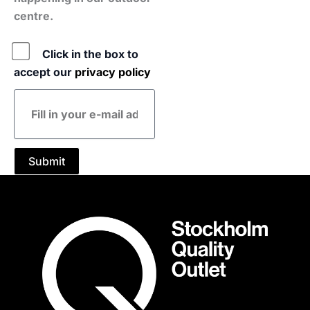
centre.
Policy
Click in the box to
accept our
privacy policy
E-
mail
address
Submit