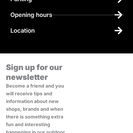
Opening hours
Location
Sign up for our
newsletter
Become a friend and you
will receive tips and
information about new
shops, brands and when
there is something extra
fun and interesting
happening in our outdoor