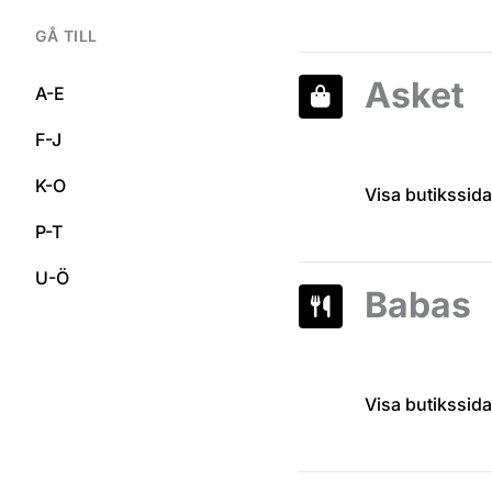
GÅ TILL
Asket
A-E
F-J
K-O
Visa butikssida
P-T
U-Ö
Babas
Visa butikssida