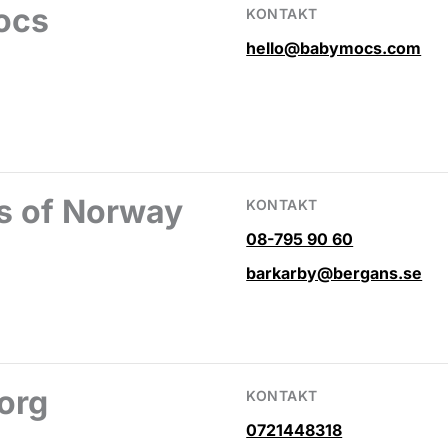
ocs
KONTAKT
hello@babymocs.com
s of Norway
KONTAKT
08-795 90 60
barkarby@bergans.se
org
KONTAKT
0721448318