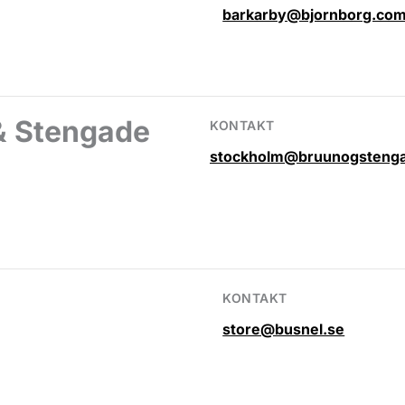
barkarby@bjornborg.co
& Stengade
KONTAKT
stockholm@bruunogsteng
KONTAKT
store@busnel.se