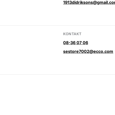
1913didriksons@gmail.c
KONTAKT
08-36 07 06
sestore7002@ecco.com