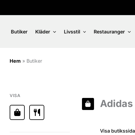
Hoppa
till
innehåll
Butiker
Kläder
Livsstil
Restauranger
Hem
»
Butiker
VISA
Adidas
Visa butikssida