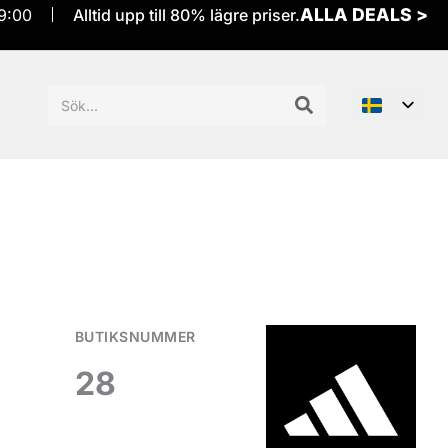
ALLA DEALS >
9:00
Alltid upp till 80% lägre priser.
Sök
efter:
BUTIKSNUMMER
28