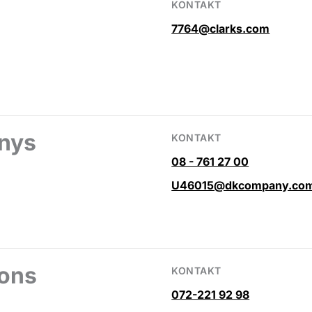
KONTAKT
7764@clarks.com
nys
KONTAKT
08 - 761 27 00
U46015@dkcompany.co
sons
KONTAKT
072-221 92 98