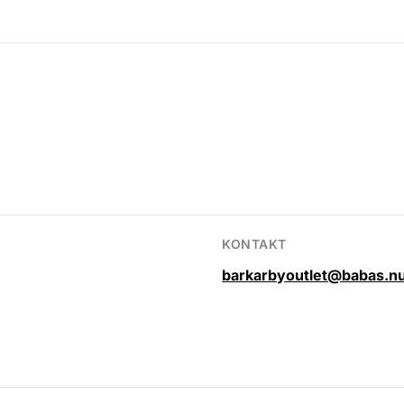
KONTAKT
barkarbyoutlet@babas.n