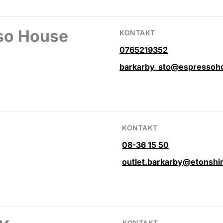
so House
KONTAKT
0765219352
barkarby_sto@espressoh
KONTAKT
08-36 15 50
outlet.barkarby@etonshi
KONTAKT