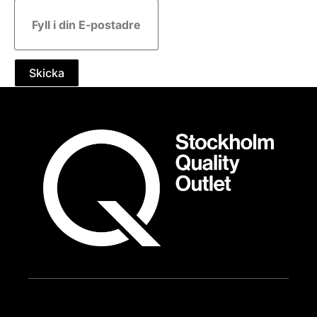
E-
post
Skicka