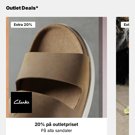
Outlet Deals*
Extra 20%
Extra
20% på outletpriset
På alla sandaler