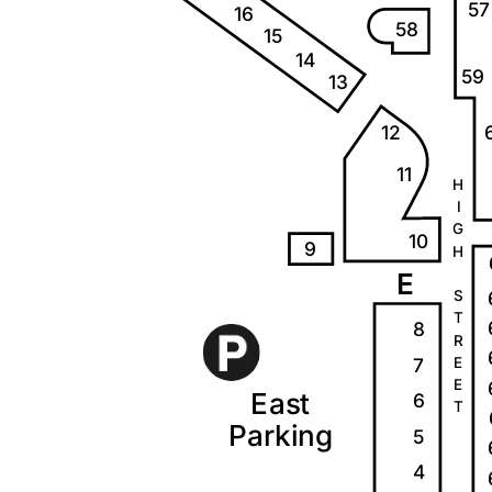
57
16
58
15
14
59
13
12
11
H
I
G
10
9
H
E
S
T
8
R
7
E
E
E
a
s
t
6
T
P
a
r
k
i
ng
5
4