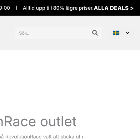
ALLA DEALS >
9:00
Alltid upp till 80% lägre priser.
Sök
efter:
nRace outlet
å RevolutionRace valt att sticka ut i