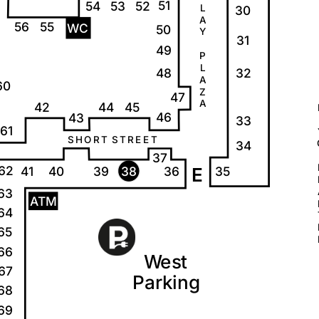
51
54
53
52
L
30
A
56
55
W
C
50
Y
31
49
P
L
32
48
A
60
Z
47
A
42
44
45
46
43
33
61
S
H
O
R
T
S
T
R
E
E
T
34
37
62
35
41
40
39
38
36
E
63
A
T
M
64
65
66
W
e
s
t
67
P
a
r
k
i
ng
68
69