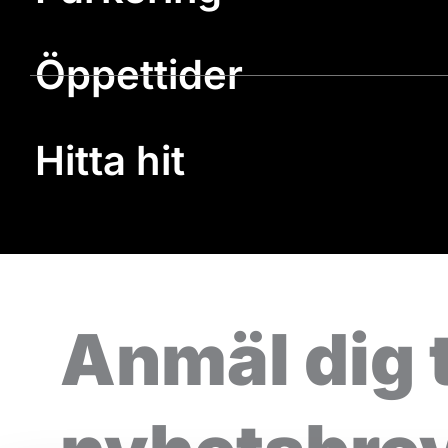
Öppettider
Hitta hit
Anmäl dig t