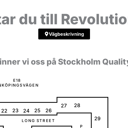
tar du till Revolut
Vägbeskrivning
inner vi oss på Stockholm Qualit
E
1
8
N
K
Ö
P
I
N
G
S
V
Ä
G
E
N
28
27
23
25
26
22
24
29
L
O
N
G
S
T
R
E
E
T
P