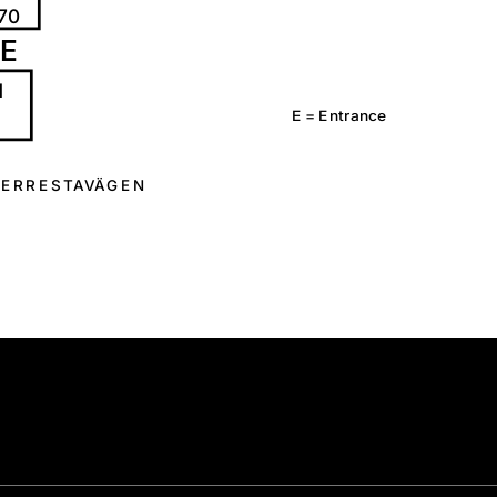
70
E
1
E =
E
n
t
r
a
n
c
e
E
R
R
E
S
T
A
V
Ä
G
E
N