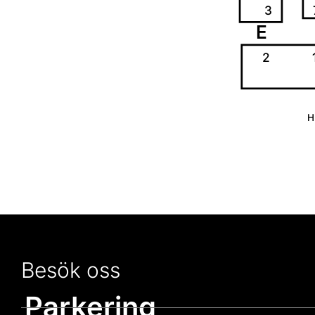
3
E
2
H
Besök oss
Parkering