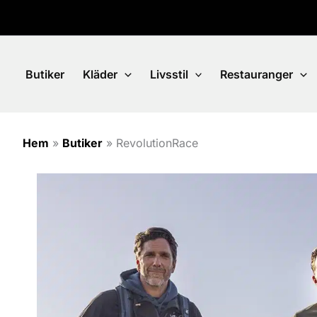
Hoppa
till
innehåll
Butiker
Kläder
Livsstil
Restauranger
Hem
»
Butiker
»
RevolutionRace