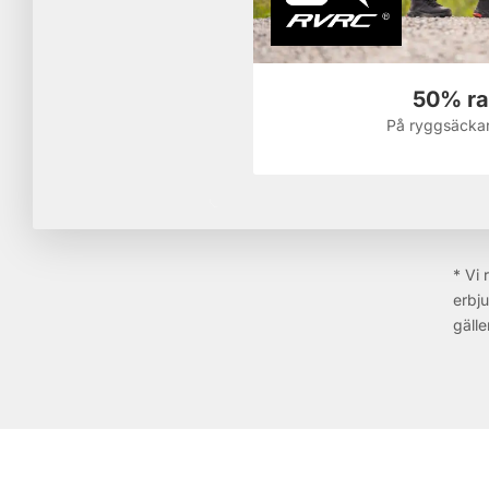
50% ra
På ryggsäckar
* Vi 
erbju
gälle