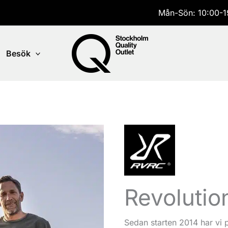
Mån-Sön: 10:00-1
Besök
Revolutio
Sedan starten 2014 har vi p