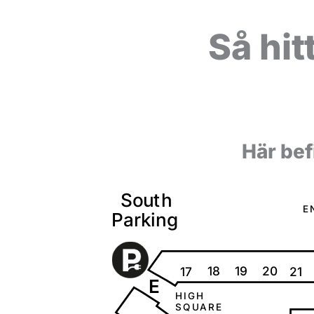
Så hit
Här bef
S
o
u
t
h
E
P
a
r
k
i
ng
18
20
19
17
21
E
H
I
G
H
S
Q
U
A
R
E