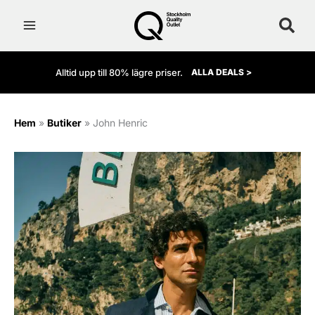
Hoppa
till
innehåll
Alltid upp till 80% lägre priser.
ALLA DEALS >
Hem
»
Butiker
»
John Henric