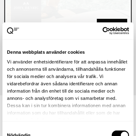
60% rabatt
Vid köp av tre varor
Denna webbplats använder cookies
* Vi reserverar oss för eventuella felskrivningar och att
Vi använder enhetsidentifierare för att anpassa innehållet
butikernas erbjudanden kan ta slut. Det är alltid de
och annonserna till användarna, tillhandahålla funktioner
erbjudanden som står i butiken som gäller.
för sociala medier och analysera vår trafik. Vi
vidarebefordrar även sådana identifierare och annan
information från din enhet till de sociala medier och
annons- och analysföretag som vi samarbetar med.
Dessa kan i sin tur kombinera informationen med annan
information som du har tillhandahållit eller som de har
samlat in när du har använt deras tjänster.
Så hittar du till John Henric
Samtyckesval
Nödvändig