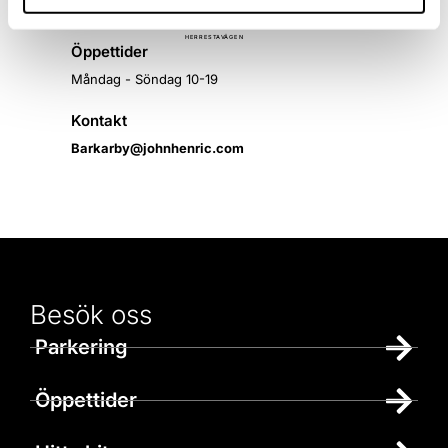
2
1
E =
E
n
t
r
a
n
c
e
Ä
H
E
R
R
E
S
T
A
V
G
E
N
Öppettider
Måndag - Söndag 10-19
Kontakt
Barkarby@johnhenric.com
Besök oss
Parkering
Öppettider