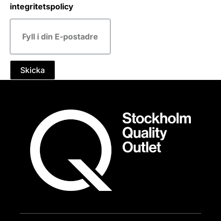
integritetspolicy
E-
post
Skicka