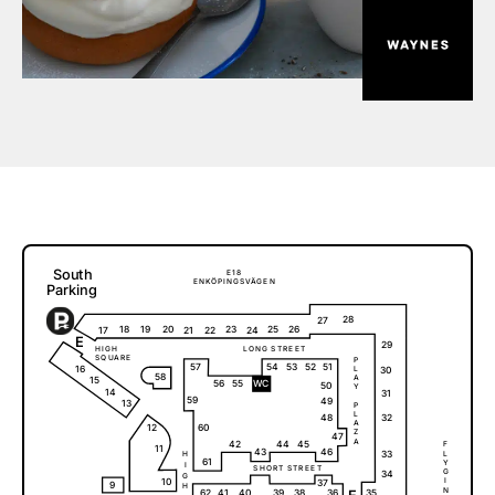
S
o
u
t
h
E
1
8
E
N
K
Ö
P
I
N
G
S
V
Ä
G
E
N
P
a
r
k
i
ng
28
27
18
20
23
25
26
19
17
21
22
24
E
29
H
I
G
H
L
O
N
G
S
T
R
E
E
T
S
Q
U
A
R
E
P
51
57
54
53
52
16
L
30
58
A
15
56
55
W
C
50
Y
14
31
59
49
13
P
L
32
48
A
12
60
Z
47
A
42
44
45
F
11
46
43
33
L
H
61
Y
I
S
H
O
R
T
S
T
R
E
E
T
G
34
G
10
I
37
9
H
N
62
E
35
41
40
39
38
36