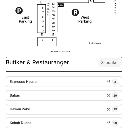
E
F
63
A
S
A
T
M
R
T
64
8
T
R
E
65
7
E
N
E
66
E
a
s
t
W
e
s
t
6
T
67
P
a
r
k
i
ng
P
a
r
k
i
ng
5
68
4
69
3
70
E
E
2
1
E =
E
n
t
r
a
n
c
e
H
E
R
R
E
S
T
A
V
Ä
G
E
N
Butiker & Restauranger
8-butiker
Espresso House
3
Babas
29
Hawaii Poké
29
Kebab Dudes
29