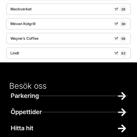
Mackverket
29
Mevan Kolgrill
30
Wayne’s Coffee
58
Lindt
62
Besök oss
Parkering
Öppettider
Hitta hit