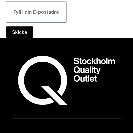
E-
post
Skicka