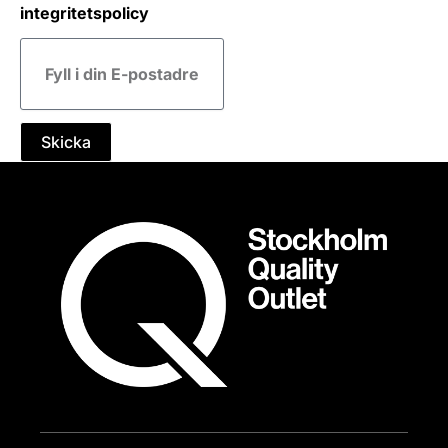
integritetspolicy
E-
post
Skicka