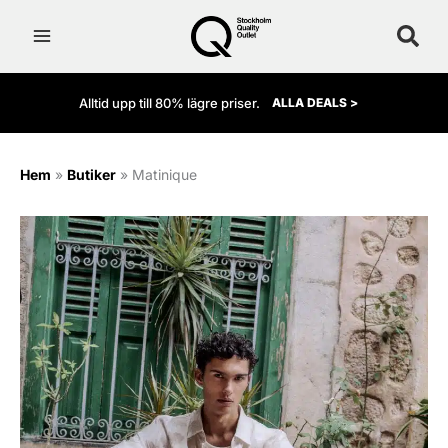
Hoppa
till
innehåll
Alltid upp till 80% lägre priser.
ALLA DEALS >
Hem
»
Butiker
»
Matinique