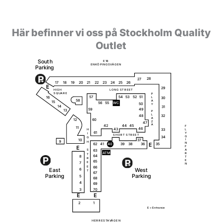
Här befinner vi oss på Stockholm Quality
Outlet
S
o
u
t
h
E
1
8
Ö
Ä
E
N
K
P
I
N
G
S
V
G
E
N
P
a
r
k
i
ng
28
27
18
20
23
25
26
19
17
21
22
24
E
29
H
I
G
H
L
O
N
G
S
T
R
E
E
T
S
Q
U
A
R
E
P
51
57
54
53
52
16
L
30
58
A
15
56
55
W
C
50
Y
14
31
59
49
13
P
L
32
48
A
12
60
Z
47
A
42
44
45
F
11
46
43
33
L
H
61
Y
I
S
H
O
R
T
S
T
R
E
E
T
G
34
G
10
37
I
9
H
N
62
35
41
40
39
38
36
E
E
F
63
A
S
A
T
M
R
T
64
8
T
R
E
65
7
E
N
66
E
E
a
s
t
W
e
s
t
6
T
67
P
a
r
k
i
ng
P
a
r
k
i
ng
5
68
4
69
3
70
E
E
2
1
E =
E
n
t
r
a
n
c
e
Ä
H
E
R
R
E
S
T
A
V
G
E
N