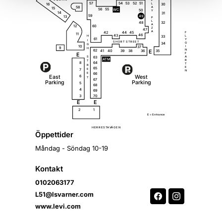
P
51
57
54
53
52
16
L
30
58
A
15
56
55
W
C
50
Y
14
31
59
49
13
P
L
32
48
A
12
60
Z
47
A
42
44
45
F
11
46
43
33
L
H
61
Y
I
S
H
O
R
T
S
T
R
E
E
T
G
34
G
10
37
I
9
H
N
62
35
41
40
39
38
36
E
E
F
63
A
S
A
T
M
R
T
64
8
T
R
E
65
7
E
N
66
E
E
a
s
t
W
e
s
t
6
T
67
P
a
r
k
i
ng
P
a
r
k
i
ng
5
68
4
69
3
70
E
E
2
1
E =
E
n
t
r
a
n
c
e
Ä
H
E
R
R
E
S
T
A
V
G
E
N
Öppettider
Måndag - Söndag 10-19
Kontakt
0102063177
L51@lsvarner.com
www.levi.com