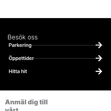
Besök oss
Parkering
Öppettider
Hitta hit
Anmäl dig till
vårt