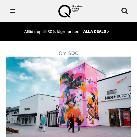
Hoppa
till
innehåll
Alltid upp till 80% lägre priser.
ALLA DEALS >
Om SQO