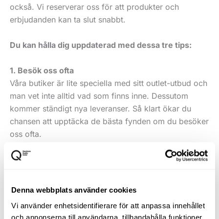
också. Vi reserverar oss för att produkter och
erbjudanden kan ta slut snabbt.
Du kan hålla dig uppdaterad med dessa tre tips:
1. Besök oss ofta
Våra butiker är lite speciella med sitt outlet-utbud och
man vet inte alltid vad som finns inne. Dessutom
kommer ständigt nya leveranser. Så klart ökar du
chansen att upptäcka de bästa fynden om du besöker
oss ofta.
2. Ha koll på våra kanaler
Spana in vår hemsida här där du är! Här finns den
mesta viktiga och praktiska informationen om vad
Denna webbplats använder cookies
som finns att hitta i butikerna. Självklart ska du följa
Vi använder enhetsidentifierare för att anpassa innehållet
oss på
Facebook
,
Instagram
och
TikTok
också.
och annonserna till användarna, tillhandahålla funktioner