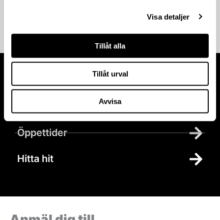
Outlet deals.*
Visa detaljer
Tillåt alla
Tillåt urval
Besök oss
Avvisa
Parkering
Öppettider
Hitta hit
Anmäl dig till