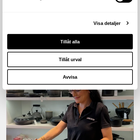
Följ oss på sociala medier.
Visa detaljer
stockholmqualityoutlet
Tillåt alla
En av norra Europas största outlets.
70 butiker och 200
varumärken, alltid upp till 80% rabatt.
Tillåt urval
Avvisa