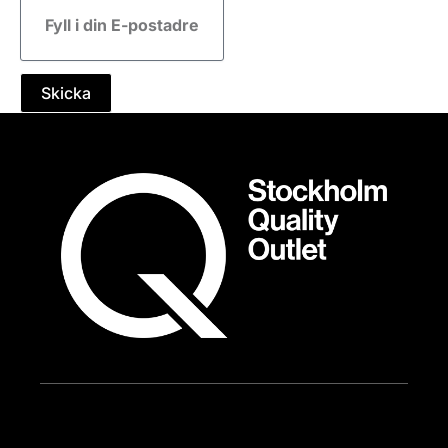
post
Skicka