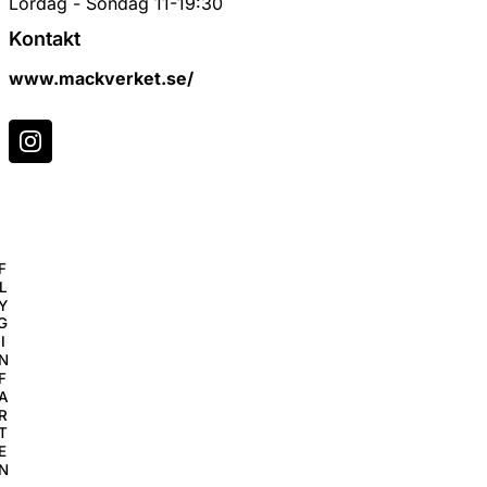
Lördag - Söndag 11-19:30
Kontakt
www.mackverket.se/
F
L
Y
G
I
N
F
A
R
T
E
N