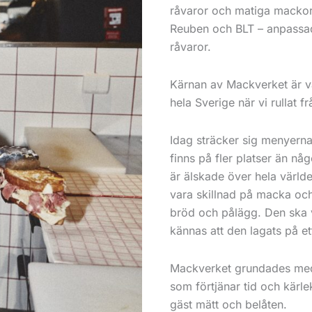
råvaror och matiga mackor.
Reuben och BLT – anpassad
råvaror.
Kärnan av Mackverket är v
hela Sverige när vi rullat fr
Idag sträcker sig menyerna
finns på fler platser än n
är älskade över hela värld
vara skillnad på macka oc
bröd och pålägg. Den ska 
kännas att den lagats på ett
Mackverket grundades med 
som förtjänar tid och kärle
gäst mätt och belåten.