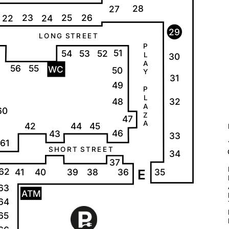
28
27
23
25
26
22
24
29
L
O
N
G
S
T
R
E
E
T
P
51
54
53
52
L
30
A
56
55
W
C
50
Y
31
49
P
L
32
48
A
60
Z
47
A
42
44
45
46
43
33
61
S
H
O
R
T
S
T
R
E
E
T
34
37
62
35
41
40
39
38
36
E
63
A
T
M
64
65