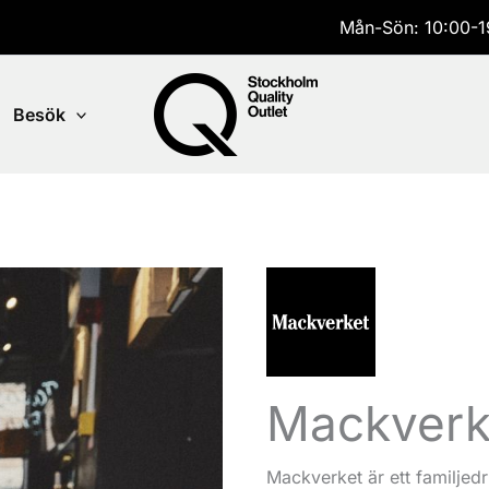
Mån-Sön: 10:00-1
Besök
Mackverke
Mackverket är ett familjedr