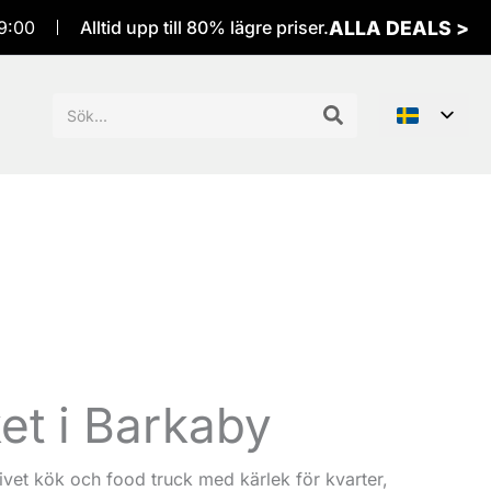
ALLA DEALS >
9:00
Alltid upp till 80% lägre priser.
Sök
efter:
t i Barkaby
ivet kök och food truck med kärlek för kvarter,