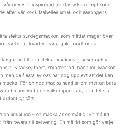
 Vår meny är inspirerad av klassiska recept som
e efter vår kock Isabelles smak och säsongens
åra stekta surdegsmackor, som mättat magar över
ån kvarter till kvarter i våra gula foodtrucks.
 längre än till den stekta mackans gränser och vi
ågonsin. Knäcke, toast, smörrebröd, banh mi. Mackor
en men de flesta av oss har nog upplevt att det kan
h macka. För en god macka handlar om mer än bara
vara balanserad och välkomponerad, och det ska
 ordentligt sätt.
en enkel idé – en macka är en måltid. En måltid
k från råvara till servering. En måltid som gör varje