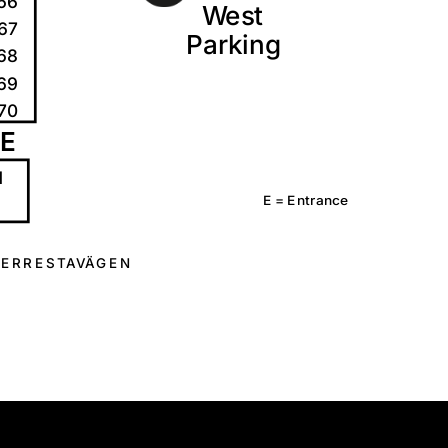
66
W
e
s
t
67
P
a
r
k
i
ng
68
69
70
E
1
E =
E
n
t
r
a
n
c
e
E
R
R
E
S
T
A
V
Ä
G
E
N