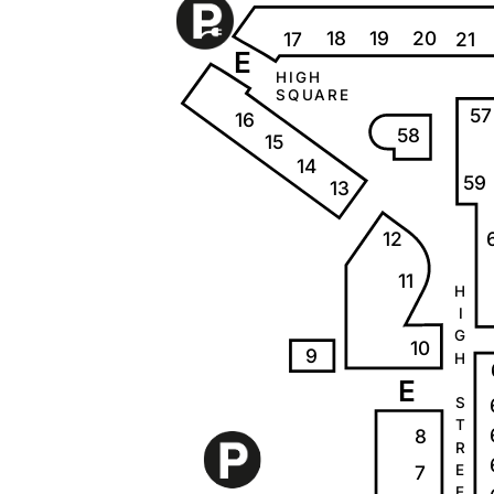
18
20
19
17
21
E
H
I
G
H
S
Q
U
A
R
E
57
16
58
15
14
59
13
12
11
H
I
G
10
9
H
E
S
T
8
R
7
E
E