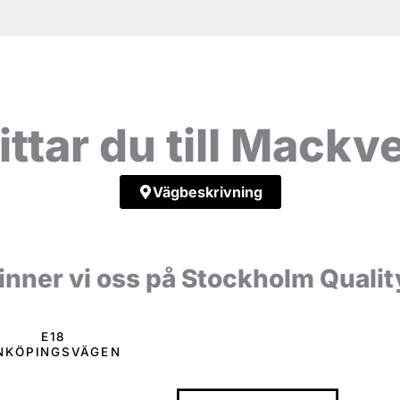
ittar du till Mackv
Vägbeskrivning
inner vi oss på Stockholm Qualit
E
1
8
N
K
Ö
P
I
N
G
S
V
Ä
G
E
N