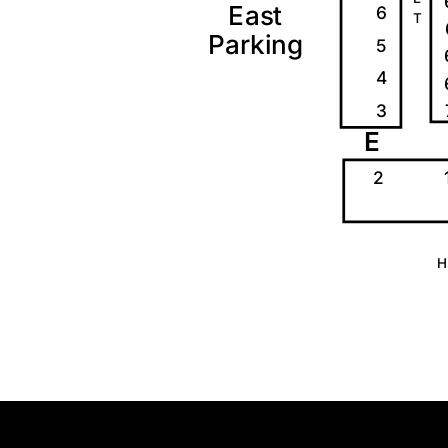
E
a
s
t
6
T
P
a
r
k
i
ng
5
4
3
E
2
H