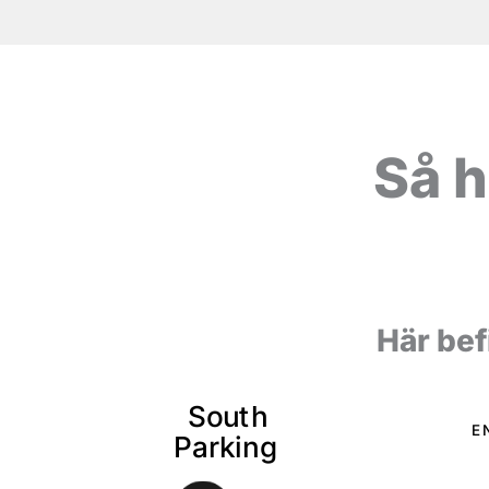
Så h
Här bef
S
o
u
t
h
E
P
a
r
k
i
ng