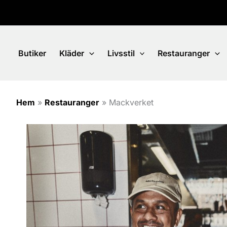
Hoppa
till
innehåll
Butiker
Kläder
Livsstil
Restauranger
Hem
»
Restauranger
»
Mackverket