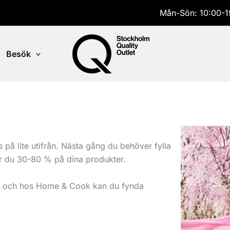
Mån-Sön: 10:00-1
Besök
 på lite utifrån. Nästa gång du behöver fylla
r du 30-80 % på dina produkter.
all och hos Home & Cook kan du fynda