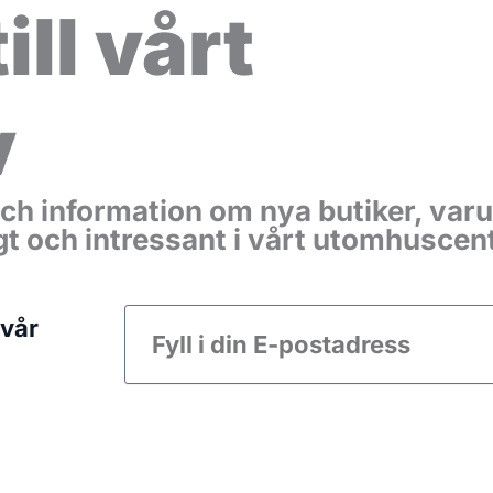
ill vårt
v
ps och information om nya butiker, va
ligt och intressant i vårt utomhusce
E-
 vår
post