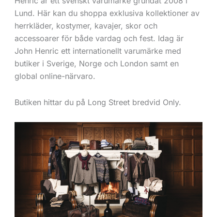
Henric är ett svenskt varumärke grundat 2008 i
Lund. Här kan du shoppa exklusiva kollektioner av
herrkläder, kostymer, kavajer, skor och
accessoarer för både vardag och fest. Idag är
John Henric ett internationellt varumärke med
butiker i Sverige, Norge och London samt en
global online-närvaro.
Butiken hittar du på Long Street bredvid Only.