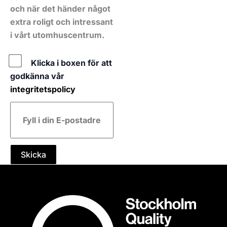
och när det händer något
extra roligt och intressant
i vårt utomhuscentrum.
Policy
Klicka i boxen för att
godkänna vår
integritetspolicy
E-
post
Skicka