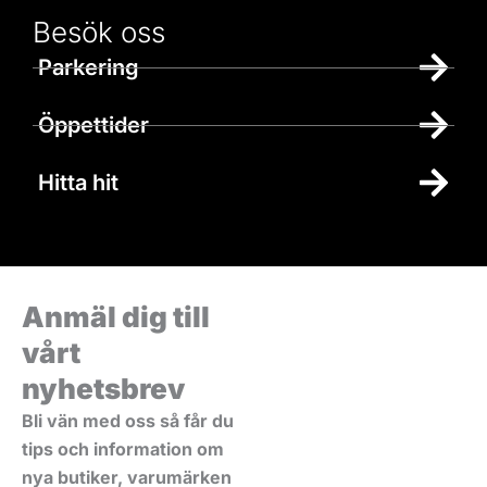
Besök oss
Parkering
Öppettider
Hitta hit
Anmäl dig till
vårt
nyhetsbrev
Bli vän med oss så får du
tips och information om
nya butiker, varumärken