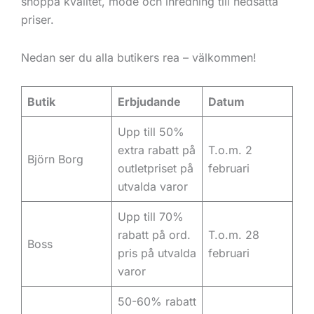
shoppa kvalitet, mode och inredning till nedsatta
priser.
Nedan ser du alla butikers rea – välkommen!
Butik
Erbjudande
Datum
Upp till 50%
extra rabatt på
T.o.m. 2
Björn Borg
outletpriset på
februari
utvalda varor
Upp till 70%
rabatt på ord.
T.o.m. 28
Boss
pris på utvalda
februari
varor
50-60% rabatt