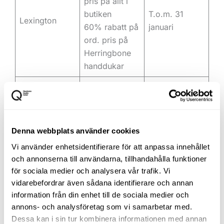
pris på allt i
butiken
T.o.m. 31
Lexington
60% rabatt på
januari
ord. pris på
Herringbone
handdukar
70% rabatt på
ord. pris på
allt i butiken
Lyle & Scott
Tills vidare
vid köp av
Denna webbplats använder cookies
minst två
Vi använder enhetsidentifierare för att anpassa innehållet
varor
och annonserna till användarna, tillhandahålla funktioner
för sociala medier och analysera vår trafik. Vi
Upp till 70%
vidarebefordrar även sådana identifierare och annan
rabatt på ord.
T.o.m. 26
Marc O´Polo
information från din enhet till de sociala medier och
pris på utvalda
januari
annons- och analysföretag som vi samarbetar med.
varor
Dessa kan i sin tur kombinera informationen med annan