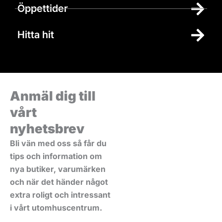
Öppettider
Hitta hit
Anmäl dig till
vårt
nyhetsbrev
Bli vän med oss så får du
tips och information om
nya butiker, varumärken
och när det händer något
extra roligt och intressant
i vårt utomhuscentrum.