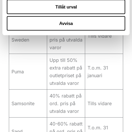
Jacobson
pris på utvalda
februari
Tillåt urval
varor
Avvisa
Upp till 50%
Oscar of
rabatt på ord.
Tills vidare
Sweden
pris på utvalda
varor
Upp till 50%
extra rabatt på
T.o.m. 31
Puma
outletpriset på
januari
utvalda varor
40% rabatt på
Samsonite
ord. pris på
Tills vidare
utvalda varor
40-60% rabatt
T.o.m. 31
Sand
på ord. pris på