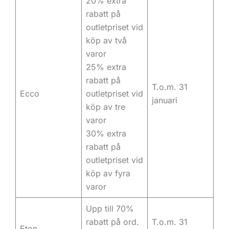
20% extra
rabatt på
outletpriset vid
köp av två
varor
25% extra
rabatt på
T.o.m. 31
Ecco
outletpriset vid
januari
köp av tre
varor
30% extra
rabatt på
outletpriset vid
köp av fyra
varor
Upp till 70%
rabatt på ord.
T.o.m. 31
Eton