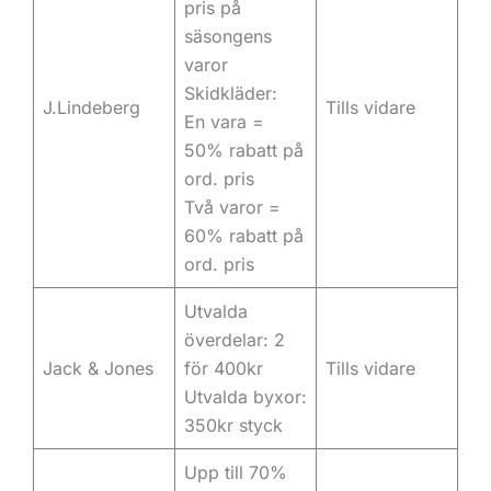
pris på
säsongens
varor
Skidkläder:
J.Lindeberg
Tills vidare
En vara =
50% rabatt på
ord. pris
Två varor =
60% rabatt på
ord. pris
Utvalda
överdelar: 2
Jack & Jones
för 400kr
Tills vidare
Utvalda byxor:
350kr styck
Upp till 70%