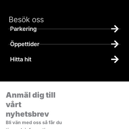
Besök oss
Parkering
Öppettider
Hitta hit
Anmäl dig till
vårt
nyhetsbrev
Bli vän med oss så får du