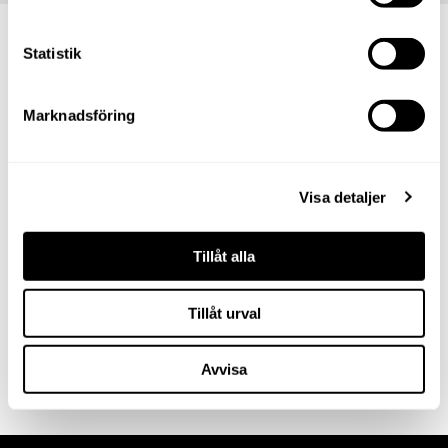
Statistik
Så hittar du till Sail Racing
Marknadsföring
Vägbeskrivning
Visa detaljer
Här befinner vi oss på Stockholm Quality
Tillåt alla
Outlet
Tillåt urval
Denna verksamhet har ingen
kartposition.
Avvisa