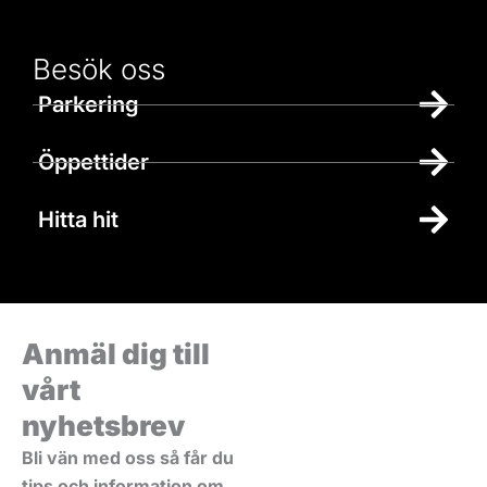
Besök oss
Parkering
Öppettider
Hitta hit
Anmäl dig till
vårt
nyhetsbrev
Bli vän med oss så får du
tips och information om