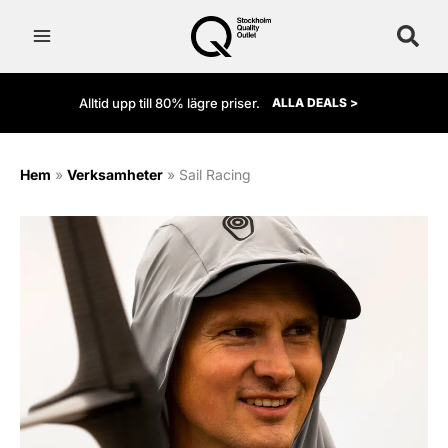
Hoppa
till
innehåll
Alltid upp till 80% lägre priser.
ALLA DEALS >
Hem
»
Verksamheter
»
Sail Racing