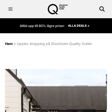
Hoppa
till
innehåll
Alltid upp till 80% lägre priser.
ALLA DEALS >
Hem
»
Upplev shopping på Stockholm Quality Outlet