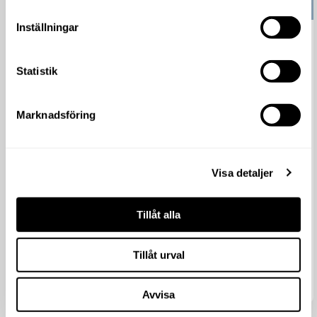
Inställningar
Garden Party, 8-10 maj
Läs mer
Statistik
Välkommen på Garden Party – en blomstrande fest för
hela familjen. 8–10 maj laddar våra butiker upp med extra
Marknadsföring
grymma...
Visa detaljer
Tillåt alla
Tillåt urval
april 20, 2026
Avvisa