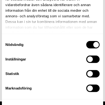
nyhetsbrev
vidarebefordrar även sådana identifierare och annan
information från din enhet till de sociala medier och
Bli vän med oss så får du
annons- och analysföretag som vi samarbetar med.
tips och information om
Dessa kan i sin tur kombinera informationen med annan
nya butiker, varumärken
information som du har tillhandahållit eller som de har
och när det händer något
samlat in när du har använt deras tjänster.
extra roligt och intressant
Samtyckesval
i vårt utomhuscentrum.
Nödvändig
Policy
Klicka i boxen för att
Inställningar
godkänna vår
integritetspolicy
Statistik
E-
post
Marknadsföring
Skicka