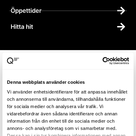
Öppettider
Hitta hit
Anmäl dig till
vårt
nyhetsbrev
Denna webbplats använder cookies
Vi använder enhetsidentifierare för att anpassa innehållet
Bli vän med oss så får du
och annonserna till användarna, tillhandahålla funktioner
tips och information om
för sociala medier och analysera vår trafik. Vi
nya butiker, varumärken
vidarebefordrar även sådana identifierare och annan
och när det händer något
information från din enhet till de sociala medier och
extra roligt och intressant
annons- och analysföretag som vi samarbetar med.
i vårt utomhuscentrum.
Dessa kan i sin tur kombinera informationen med annan