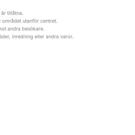
r tillåtna.
ll området utanför centret.
 mot andra besökare.
der, inredning eller andra varor.