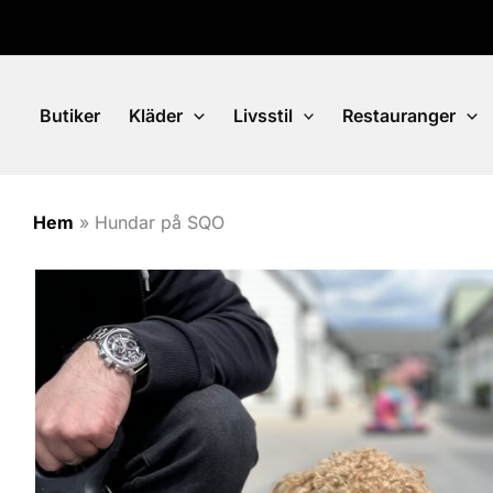
Hoppa
till
innehåll
Butiker
Kläder
Livsstil
Restauranger
Hem
»
Hundar på SQO