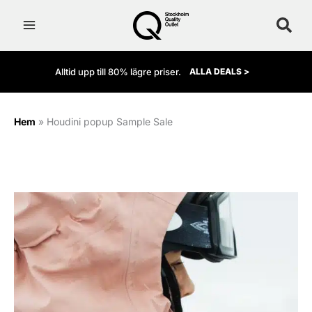
Hoppa
till
innehåll
Alltid upp till 80% lägre priser.
ALLA DEALS >
Hem
»
Houdini popup Sample Sale