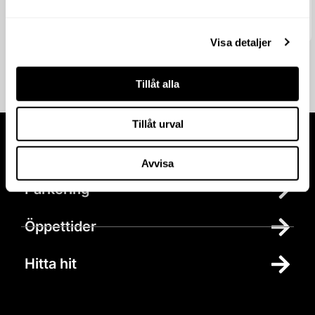
april 20, 2026
Visa detaljer
Tillåt alla
Tillåt urval
Besök oss
Avvisa
Parkering
Öppettider
Hitta hit