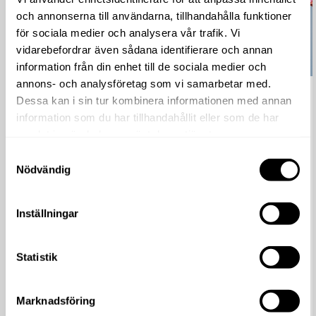
och annonserna till användarna, tillhandahålla funktioner
för sociala medier och analysera vår trafik. Vi
vidarebefordrar även sådana identifierare och annan
information från din enhet till de sociala medier och
annons- och analysföretag som vi samarbetar med.
Garden Party, 8-10 maj
Dessa kan i sin tur kombinera informationen med annan
information som du har tillhandahållit eller som de har
Läs mer
samlat in när du har använt deras tjänster.
Välkommen på Garden Party – en blomstrande fest för
Samtyckesval
hela familjen. 8–10 maj laddar våra butiker upp med extra
Nödvändig
grymma...
Inställningar
Statistik
Marknadsföring