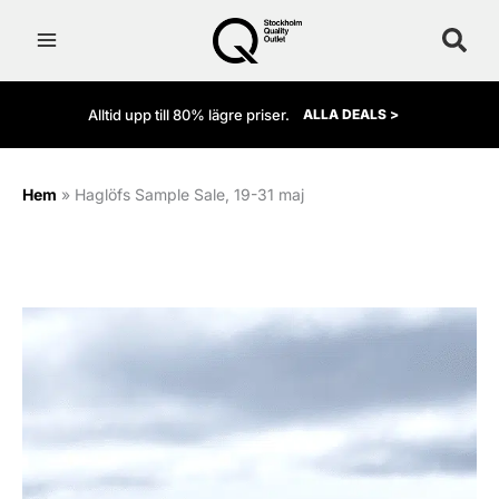
Hoppa
till
innehåll
Alltid upp till 80% lägre priser.
ALLA DEALS >
Hem
»
Haglöfs Sample Sale, 19-31 maj