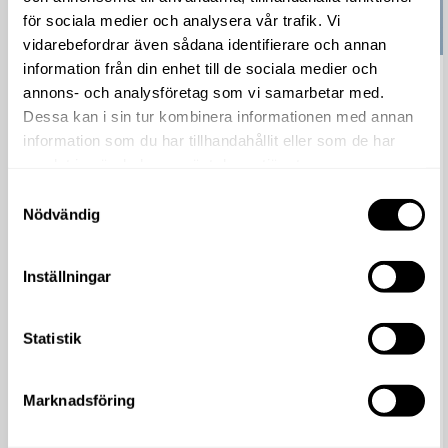
för sociala medier och analysera vår trafik. Vi
vidarebefordrar även sådana identifierare och annan
information från din enhet till de sociala medier och
Garden Party, 8-10 maj
annons- och analysföretag som vi samarbetar med.
Dessa kan i sin tur kombinera informationen med annan
Läs mer
information som du har tillhandahållit eller som de har
Välkommen på Garden Party – en blomstrande fest för
samlat in när du har använt deras tjänster.
hela familjen. 8–10 maj laddar våra butiker upp med extra
grymma...
Samtyckesval
Nödvändig
Inställningar
Statistik
Marknadsföring
april 20, 2026