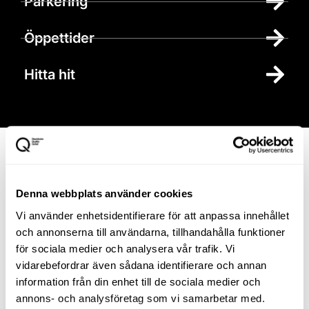
Parkering
Öppettider
Hitta hit
Anmäl dig till
vårt
Denna webbplats använder cookies
nyhetsbrev
Vi använder enhetsidentifierare för att anpassa innehållet
Bli vän med oss så får du
och annonserna till användarna, tillhandahålla funktioner
tips och information om
för sociala medier och analysera vår trafik. Vi
nya butiker, varumärken
vidarebefordrar även sådana identifierare och annan
och när det händer något
information från din enhet till de sociala medier och
extra roligt och intressant
annons- och analysföretag som vi samarbetar med.