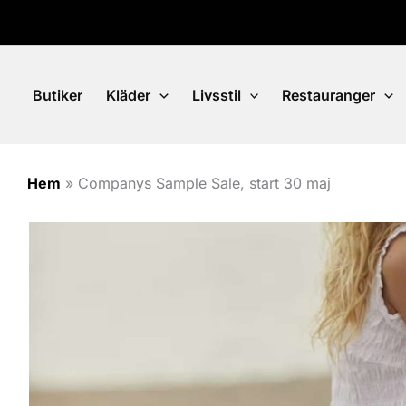
Hoppa
till
innehåll
Butiker
Kläder
Livsstil
Restauranger
Hem
»
Companys Sample Sale, start 30 maj