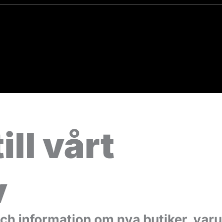
ill vårt
v
ps och information om nya butiker, va