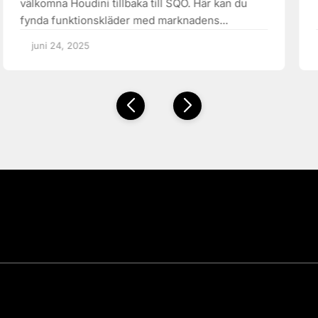
välkomna Houdini tillbaka till SQO. Här kan du
fynda funktionskläder med marknadens...
juni 24, 2025