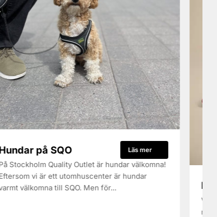
Hundar på SQO
Läs mer
På Stockholm Quality Outlet är hundar välkomna!
Eftersom vi är ett utomhuscenter är hundar
Ny 
varmt välkomna till SQO. Men för...
Vi ä
mode