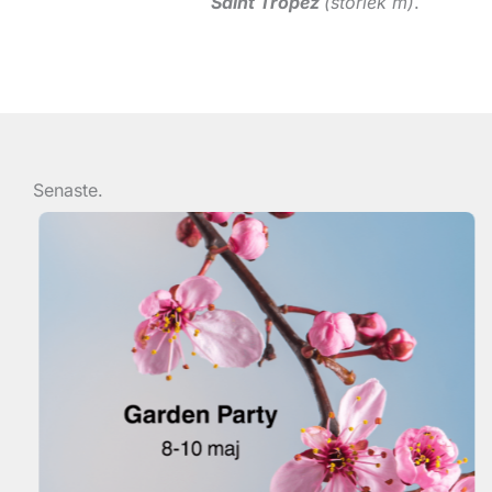
Saint Tropez
(storlek m)
.
Senaste.