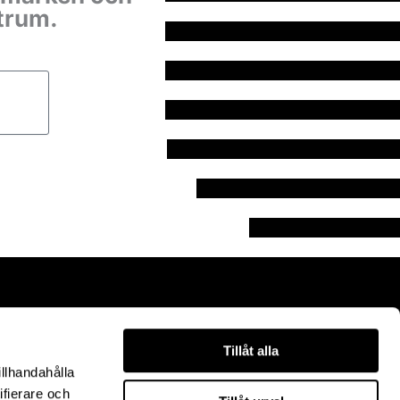
ntrum.
ar
Tillåt alla
English
illhandahålla
ifierare och