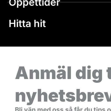
Öppettider
Hitta hit
Anmäl dig t
nyhetsbre
Bli vän med oss så får du ti