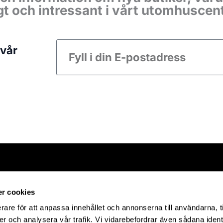
ligt och intressant i vårt utomhusce
E-
 vår
post
G PÅ SQO
ÖPPETTIDER
SERVICE
Mån-Sön: 10:00-19:00
Frågor & sv
 till
r cookies
Butiker
 Quality
rare för att anpassa innehållet och annonserna till användarna, t
Visa avvikande
er och analysera vår trafik. Vi vidarebefordrar även sådana ident
arkarby. Vi